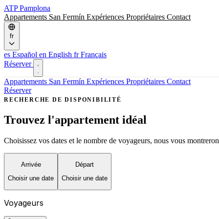
ATP
Pamplona
Appartements
San Fermín
Expériences
Propriétaires
Contact
fr
es
Español
en
English
fr
Français
Réserver
Appartements
San Fermín
Expériences
Propriétaires
Contact
Réserver
RECHERCHE DE DISPONIBILITÉ
Trouvez l'appartement idéal
Choisissez vos dates et le nombre de voyageurs, nous vous montrerons
Arrivée
Départ
Choisir une date
Choisir une date
Voyageurs