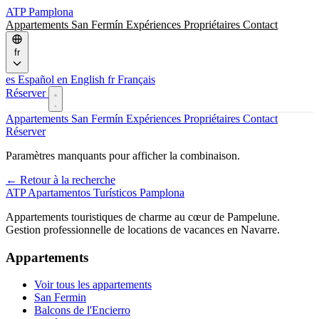
ATP
Pamplona
Appartements
San Fermín
Expériences
Propriétaires
Contact
fr
es
Español
en
English
fr
Français
Réserver
Appartements
San Fermín
Expériences
Propriétaires
Contact
Réserver
Paramètres manquants pour afficher la combinaison.
← Retour à la recherche
ATP
Apartamentos Turísticos Pamplona
Appartements touristiques de charme au cœur de Pampelune.
Gestion professionnelle de locations de vacances en Navarre.
Appartements
Voir tous les appartements
San Fermin
Balcons de l'Encierro