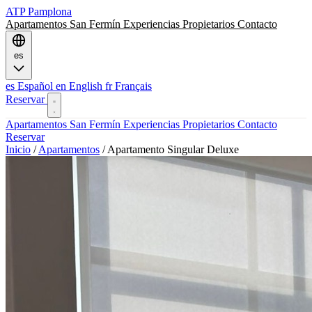
ATP
Pamplona
Apartamentos
San Fermín
Experiencias
Propietarios
Contacto
es
es
Español
en
English
fr
Français
Reservar
Apartamentos
San Fermín
Experiencias
Propietarios
Contacto
Reservar
Inicio
/
Apartamentos
/
Apartamento Singular Deluxe