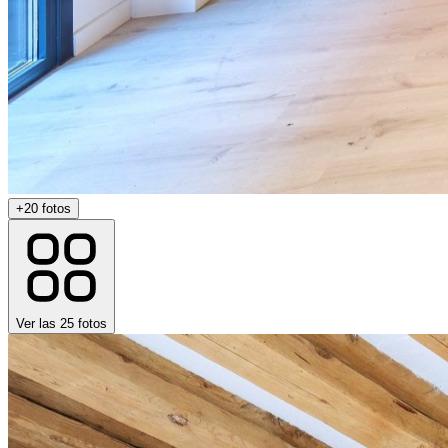
+
20
fotos
Ver las
25
fotos