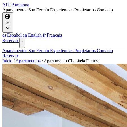
ATP
Pamplona
Apartamentos
San Fermín
Experiencias
Propietarios
Contacto
es
es
Español
en
English
fr
Français
Reservar
Apartamentos
San Fermín
Experiencias
Propietarios
Contacto
Reservar
Inicio
/
Apartamentos
/
Apartamento Chapitela Deluxe