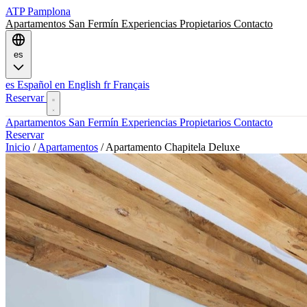
ATP
Pamplona
Apartamentos
San Fermín
Experiencias
Propietarios
Contacto
es
es
Español
en
English
fr
Français
Reservar
Apartamentos
San Fermín
Experiencias
Propietarios
Contacto
Reservar
Inicio
/
Apartamentos
/
Apartamento Chapitela Deluxe