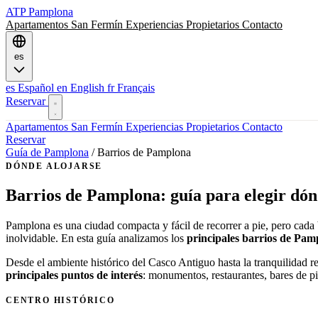
ATP
Pamplona
Apartamentos
San Fermín
Experiencias
Propietarios
Contacto
es
es
Español
en
English
fr
Français
Reservar
Apartamentos
San Fermín
Experiencias
Propietarios
Contacto
Reservar
Guía de Pamplona
/
Barrios de Pamplona
DÓNDE ALOJARSE
Barrios de Pamplona: guía para elegir dón
Pamplona es una ciudad compacta y fácil de recorrer a pie, pero cada b
inolvidable. En esta guía analizamos los
principales barrios de Pam
Desde el ambiente histórico del Casco Antiguo hasta la tranquilidad resi
principales puntos de interés
: monumentos, restaurantes, bares de pi
CENTRO HISTÓRICO