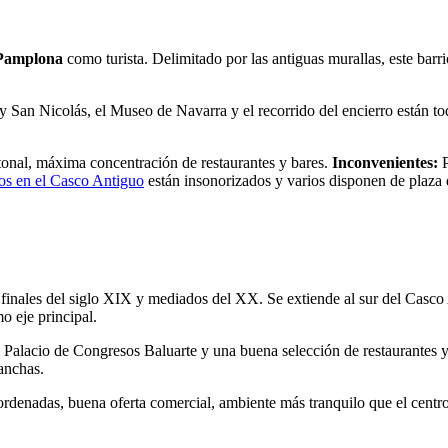
 Pamplona
como turista. Delimitado por las antiguas murallas, este barr
ta y San Nicolás, el Museo de Navarra y el recorrido del encierro están 
tonal, máxima concentración de restaurantes y bares.
Inconvenientes:
P
os en el Casco Antiguo
están insonorizados y varios disponen de plaza 
nales del siglo XIX y mediados del XX. Se extiende al sur del Casco An
 eje principal.
 Palacio de Congresos Baluarte y una buena selección de restaurantes y ca
anchas.
rdenadas, buena oferta comercial, ambiente más tranquilo que el centro