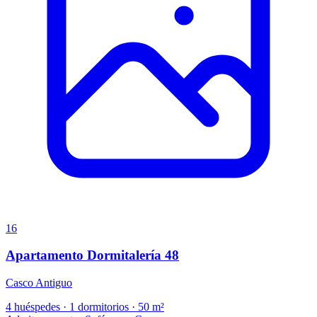
16
Apartamento Dormitalería 48
Casco Antiguo
4 huéspedes
·
1 dormitorios
·
50 m²