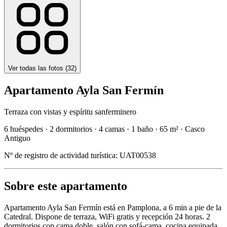
Ver todas las fotos (
32
)
Apartamento Ayla San Fermín
Terraza con vistas y espíritu sanferminero
6 huéspedes
·
2 dormitorios
·
4 camas
·
1 baño
·
65 m²
·
Casco
Antiguo
Nº de registro de actividad turística:
UAT00538
Sobre este apartamento
Apartamento Ayla San Fermín está en Pamplona, a 6 min a pie de la
Catedral. Dispone de terraza, WiFi gratis y recepción 24 horas. 2
dormitorios con cama doble, salón con sofá-cama, cocina equipada