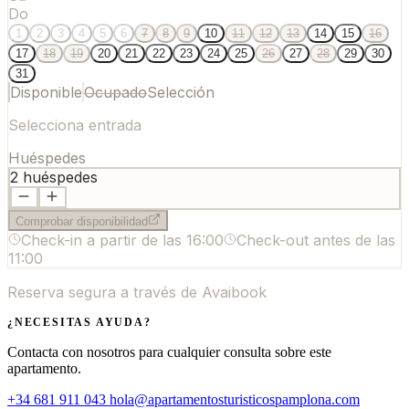
Do
1
2
3
4
5
6
7
8
9
10
11
12
13
14
15
16
17
18
19
20
21
22
23
24
25
26
27
28
29
30
31
Disponible
Ocupado
Selección
Selecciona entrada
Huéspedes
2
huéspedes
Comprobar disponibilidad
Check-in a partir de las
16:00
Check-out antes de las
11:00
Reserva segura a través de Avaibook
¿NECESITAS AYUDA?
Contacta con nosotros para cualquier consulta sobre este
apartamento.
+34 681 911 043
hola@apartamentosturisticospamplona.com